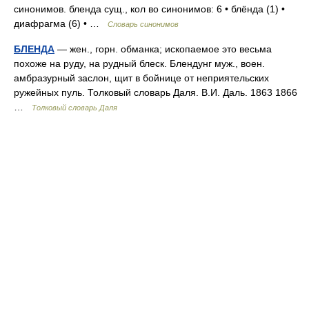
синонимов. бленда сущ., кол во синонимов: 6 • блёнда (1) •
диафрагма (6) • …
Словарь синонимов
БЛЕНДА
— жен., горн. обманка; ископаемое это весьма
похоже на руду, на рудный блеск. Блендунг муж., воен.
амбразурный заслон, щит в бойнице от неприятельских
ружейных пуль. Толковый словарь Даля. В.И. Даль. 1863 1866
…
Толковый словарь Даля