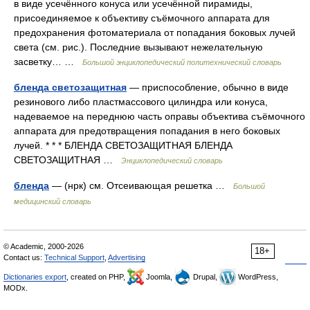
в виде усечённого конуса или усечённой пирамиды,
присоединяемое к объективу съёмочного аппарата для
предохранения фотоматериала от попадания боковых лучей
света (см. рис.). Последние вызывают нежелательную
засветку… …
Большой энциклопедический политехнический словарь
бленда светозащитная
— приспособление, обычно в виде
резинового либо пластмассового цилиндра или конуса,
надеваемое на переднюю часть оправы объектива съёмочного
аппарата для предотвращения попадания в него боковых
лучей. * * * БЛЕНДА СВЕТОЗАЩИТНАЯ БЛЕНДА
СВЕТОЗАЩИТНАЯ …
Энциклопедический словарь
бленда
— (нрк) см. Отсеивающая решетка …
Большой
медицинский словарь
© Academic, 2000-2026
18+
Contact us:
Technical Support
,
Advertising
Dictionaries export
, created on PHP,
Joomla,
Drupal,
WordPress,
MODx.