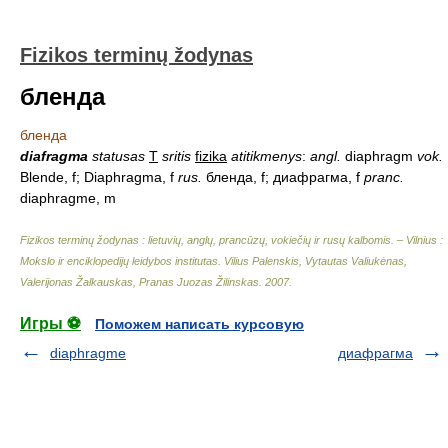
Fizikos terminų žodynas
бленда
бленда
diafragma
statusas
T
sritis
fizika
atitikmenys
:
angl.
diaphragm
vok.
Blende, f; Diaphragma, f
rus.
бленда, f; диафрагма, f
pranc.
diaphragme, m
Fizikos terminų žodynas : lietuvių, anglų, prancūzų, vokiečių ir rusų kalbomis. – Vilnius :
Mokslo ir enciklopedijų leidybos institutas
.
Vilius Palenskis, Vytautas Valiukėnas,
Valerijonas Žalkauskas, Pranas Juozas Žilinskas
.
2007
.
Игры ⚽
Поможем написать курсовую
diaphragme
диафрагма